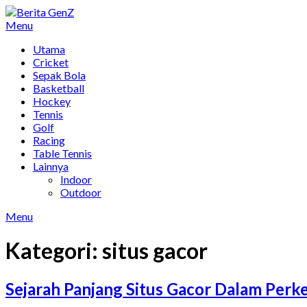
Skip
to
Menu
content
Utama
Cricket
Sepak Bola
Basketball
Hockey
Tennis
Golf
Racing
Table Tennis
Lainnya
Indoor
Outdoor
Menu
Kategori:
situs gacor
Sejarah Panjang Situs Gacor Dalam Per