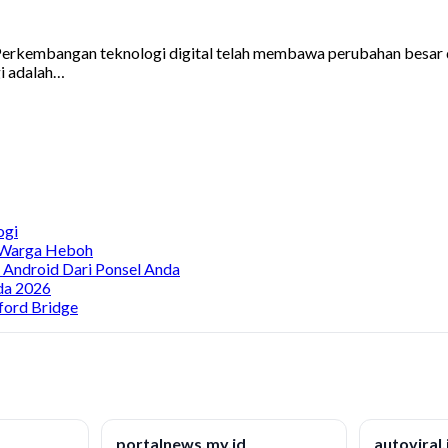
rkembangan teknologi digital telah membawa perubahan besar dal
i adalah…
ogi
, Warga Heboh
a Android Dari Ponsel Anda
da 2026
ford Bridge
portalnews.my.id
autoviral.