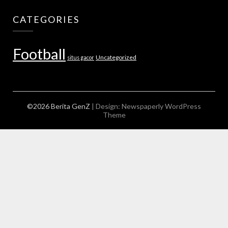
CATEGORIES
Football
Uncategorized
situs gacor
©2026 Berita GenZ
| Design:
Newspaperly WordPress
Theme