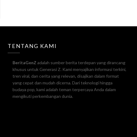
TENTANG KAMI
BeritaGenZ
adalah sumber berita terdepan yang dirancang
khusus untuk Generasi Z. Kami menyajikan informasi terkini,
tren viral, dan cerita yang relevan, disajikan dalam format
yang cepat dan mudah dicerna. Dari teknologi hingga
budaya pop, kami adalah teman terpercaya Anda dalam
mengikuti perkembangan dunia.