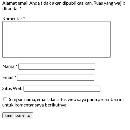
Alamat email Anda tidak akan dipublikasikan.
Ruas yang wajib
ditandai
*
Komentar
*
Nama
*
Email
*
Situs Web
Simpan nama, email, dan situs web saya pada peramban ini
untuk komentar saya berikutnya.