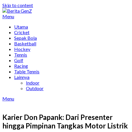
Skip to content
Menu
Utama
Cricket
Sepak Bola
Basketball
Hockey
Tennis
Golf
Racing
Table Tennis
Lainnya
Indoor
Outdoor
Menu
Karier Don Papank: Dari Presenter
hingga Pimpinan Tangkas Motor Listrik