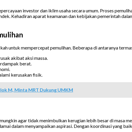
kepercayaan investor dan iklim usaha secara umum. Proses pemuli
ek. Kehadiran aparat keamanan dan kebijakan pemerintah dalam 
mulihan
gkah untuk mempercepat pemulihan. Beberapa di antaranya terma
rusak akibat aksi massa.
erdampak berat.
nomi.
lami kerusakan fisik.
 Blok M, Minta MRT Dukung UMKM
 mungkin agar tidak menimbulkan kerugian lebih besar di masa men
i damai dalam menyampaikan aspirasi. Dengan koordinasi yang bai
.