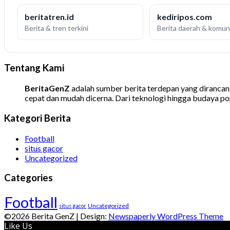
beritatren.id
kediripos.com
Berita & tren terkini
Berita daerah & komun
Tentang Kami
BeritaGenZ
adalah sumber berita terdepan yang dirancang 
cepat dan mudah dicerna. Dari teknologi hingga budaya p
Kategori Berita
Football
situs gacor
Uncategorized
Categories
Football
Uncategorized
situs gacor
©2026 Berita GenZ
| Design:
Newspaperly WordPress Theme
Like Us