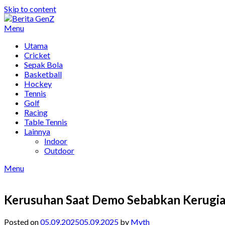
Skip to content
Menu
Utama
Cricket
Sepak Bola
Basketball
Hockey
Tennis
Golf
Racing
Table Tennis
Lainnya
Indoor
Outdoor
Menu
Kerusuhan Saat Demo Sebabkan Kerugian
Posted on
05.09.2025
05.09.2025
by
Myth