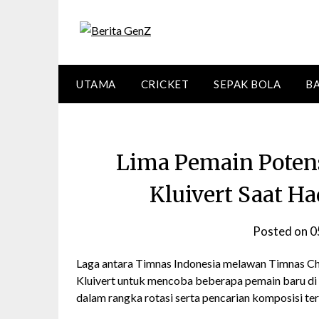
Skip
to
content
UTAMA
CRICKET
SEPAK BOLA
B
Lima Pemain Potens
Kluivert Saat H
Posted on
0
Laga antara Timnas Indonesia melawan Timnas Chi
Kluivert untuk mencoba beberapa pemain baru di 
dalam rangka rotasi serta pencarian komposisi ter