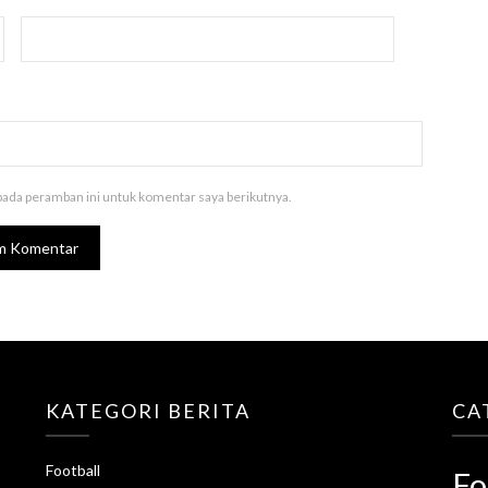
pada peramban ini untuk komentar saya berikutnya.
KATEGORI BERITA
CA
Football
Fo