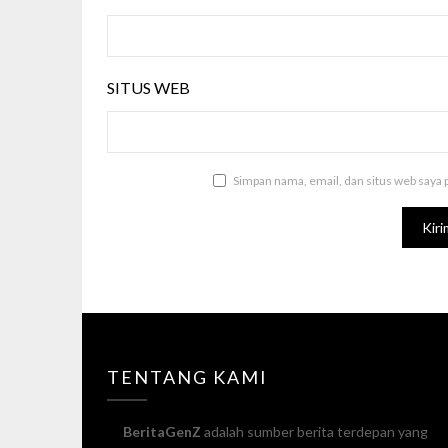
SITUS WEB
Simpan nama, email, dan situs web saya 
TENTANG KAMI
BeritaGenZ
adalah sumber berita terdepan yang