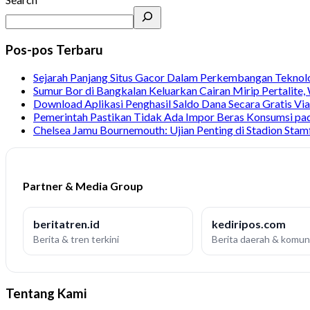
Pos-pos Terbaru
Sejarah Panjang Situs Gacor Dalam Perkembangan Teknol
Sumur Bor di Bangkalan Keluarkan Cairan Mirip Pertalite
Download Aplikasi Penghasil Saldo Dana Secara Gratis Vi
Pemerintah Pastikan Tidak Ada Impor Beras Konsumsi pa
Chelsea Jamu Bournemouth: Ujian Penting di Stadion Stam
Partner & Media Group
beritatren.id
kediripos.com
Berita & tren terkini
Berita daerah & komun
Tentang Kami