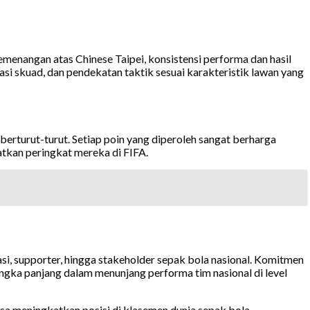
kemenangan atas Chinese Taipei, konsistensi performa dan hasil
asi skuad, dan pendekatan taktik sesuai karakteristik lawan yang
rturut-turut. Setiap poin yang diperoleh sangat berharga
atkan peringkat mereka di FIFA.
asi, supporter, hingga stakeholder sepak bola nasional. Komitmen
ka panjang dalam menunjang performa tim nasional di level
sa meningkatkan posisi di klasemen dunia sepak bola.