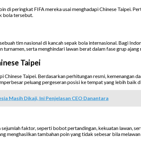
n di peringkat FIFA mereka usai menghadapi Chinese Taipei. Per
 bola tersebut.
ebuah tim nasional di kancah sepak bola internasional. Bagi Indo
turnamen, serta menghindari lawan berat dalam fase grup ajang 
inese Taipei
i Chinese Taipei. Berdasarkan perhitungan resmi, kemenangan d
emperbesar peluang pergeseran posisi ke tempat yang lebih baik di 
sia Masih Dikaji, Ini Penjelasan CEO Danantara
jumlah faktor, seperti bobot pertandingan, kekuatan lawan, serta
ng menghasilkan tambahan poin yang tidak sebesar bila melawan ti