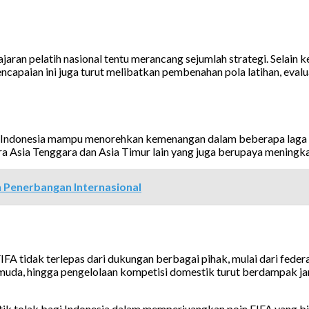
jaran pelatih nasional tentu merancang sejumlah strategi. Selain 
encapaian ini juga turut melibatkan pembenahan pola latihan, evalu
a Indonesia mampu menorehkan kemenangan dalam beberapa laga be
ra Asia Tenggara dan Asia Timur lain yang juga berupaya meningk
 Penerbangan Internasional
FIFA tidak terlepas dari dukungan berbagai pihak, mulai dari feder
, hingga pengelolaan kompetisi domestik turut berdampak jang
itik tolak bagi Indonesia dalam memperjuangkan poin FIFA yang bi