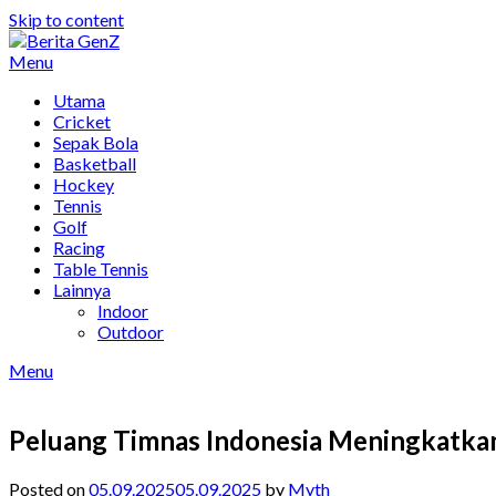
Skip to content
Menu
Utama
Cricket
Sepak Bola
Basketball
Hockey
Tennis
Golf
Racing
Table Tennis
Lainnya
Indoor
Outdoor
Menu
Peluang Timnas Indonesia Meningkatkan 
Posted on
05.09.2025
05.09.2025
by
Myth