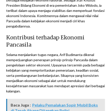
berbagai kebijakan ekonomi nasional. Sebagai Staf Khusus
Presiden Bidang Ekonomi di era pemerintahan Joko Widodo, ia
terlibat dalam upaya menjaga stabilitas dan memperkuat fondasi
ekonomi Indonesia. Komitmennya dalam mengawal nilai-nilai
Pancasila dalam kebijakan ekonomi menjadi ciri khas
pengabdiannya.
Kontribusi terhadap Ekonomi
Pancasila
Selama menjalankan tugas negara, Arif Budimanta dikenal
memperjuangkan penerapan prinsip-prinsip Pancasila dalam
pengelolaan sektor ekonomi. Upayanya tercermin pada berbagai
kebijakan yang memprioritaskan pemerataan, keadilan sosial,
serta pembangunan berkelanjutan. Sikapnya yang konsisten
menjadikan ekonomi sebagai alat untuk mendukung
kesejahteraan masyarakat luas mendapat apresiasi dari berbagai
kalangan.
Baca Juga :
Pelaku Pemalakan Sopir Mobil Boks
di Tanah Abang Ditangkap Polisi