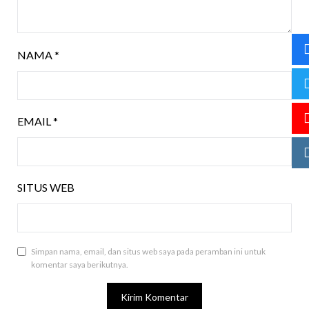
NAMA
*
EMAIL
*
SITUS WEB
Simpan nama, email, dan situs web saya pada peramban ini untuk
komentar saya berikutnya.