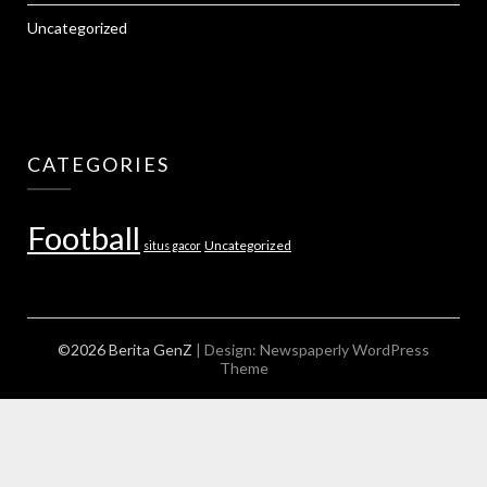
Uncategorized
CATEGORIES
Football
Uncategorized
situs gacor
©2026 Berita GenZ
| Design:
Newspaperly WordPress
Theme