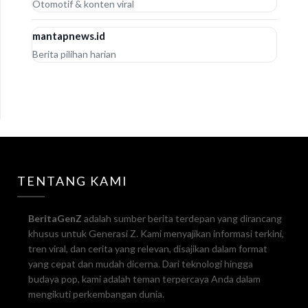
Otomotif & konten viral
mantapnews.id
Berita pilihan harian
TENTANG KAMI
BeritaGenZ
adalah sumber berita terdepan yang dirancang
khusus untuk Generasi Z. Kami menyajikan informasi terkini,
tren viral, dan cerita yang relevan, disajikan dalam format
yang cepat dan mudah dicerna. Dari teknologi hingga
budaya pop, kami adalah teman terpercaya Anda dalam
mengikuti perkembangan dunia.