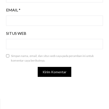
EMAIL
*
SITUS WEB
Simpan nama, email, dan situs web saya pada peramban ini untuk
komentar saya berikutnya.