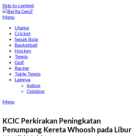
Skip to content
Menu
Utama
Cricket
Sepak Bola
Basketball
Hockey
Tennis
Golf
Racing
Table Tennis
Lainnya
Indoor
Outdoor
Menu
KCIC Perkirakan Peningkatan
Penumpang Kereta Whoosh pada Libur