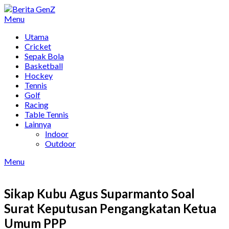
Skip
to
Menu
content
Utama
Cricket
Sepak Bola
Basketball
Hockey
Tennis
Golf
Racing
Table Tennis
Lainnya
Indoor
Outdoor
Menu
Sikap Kubu Agus Suparmanto Soal
Surat Keputusan Pengangkatan Ketua
Umum PPP