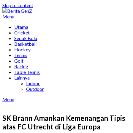
Skip to content
Menu
Utama
Cricket
Sepak Bola
Basketball
Hockey
Tennis
Golf
Racing
Table Tennis
Lainnya
Indoor
Outdoor
Menu
SK Brann Amankan Kemenangan Tipis
atas FC Utrecht di Liga Europa