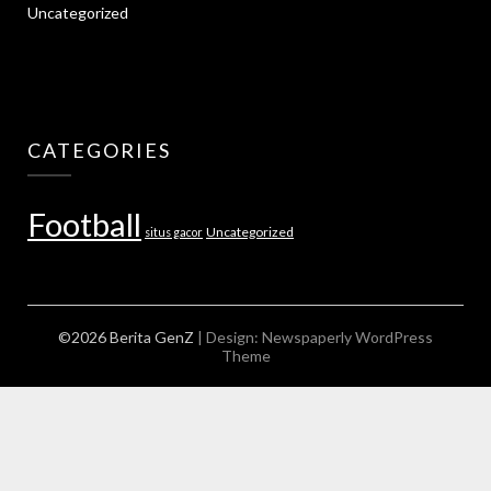
Uncategorized
CATEGORIES
Football
Uncategorized
situs gacor
©2026 Berita GenZ
| Design:
Newspaperly WordPress
Theme