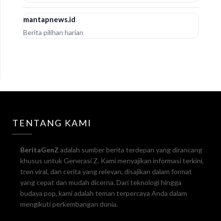
mantapnews.id
Berita pilihan harian
TENTANG KAMI
BeritaGenZ
adalah sumber berita terdepan yang dirancang
khusus untuk Generasi Z. Kami menyajikan informasi terkini,
tren viral, dan cerita yang relevan, disajikan dalam format
yang cepat dan mudah dicerna. Dari teknologi hingga
budaya pop, kami adalah teman terpercaya Anda dalam
mengikuti perkembangan dunia.