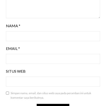
NAMA
*
EMAIL
*
SITUS WEB
Simpan nama, email, dan situs web saya pada peramban ini untuk
komentar saya berikutnya.