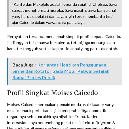
“Kante dan Makelele adalah legenda sejati di Chelsea. Saya
sangat menghormati mereka. Saya masih punya banyak hal
yang harus dipelajari dan saya ingin terus membantu tim,”
ujar Caicedo dalam wawancara pascalaga.
Pernyataan tersebut menambah simpati publik kepada Caicedo.
Ia dianggap tidak hanya bertalenta, tetapi juga menunjukkan
karakter tangguh serta sikap profesional yang patut dicontoh.
Baca Juga :
Korlantas Hentikan Penggunaan
Sirine dan Rotator pada Mobil Patwal Setelah
Ramai Protes Publik
Profil Singkat Moises Caicedo
Moises Caicedo merupakan pemain muda asal Ekuador yang
mulai menarik perhatian sejak berkiprah di liga domestik
negaranya sebelum akhirnya hijrah ke Eropa. Karier
internasionalnya berkembang pesat usai direkrut Brighton &
Hove Albion, di mana performa apiknya mengantarkan dirinya