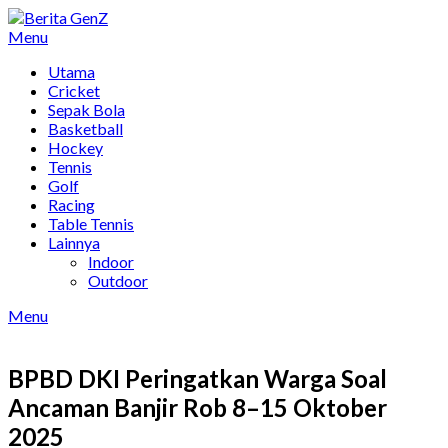
Skip
to
Menu
content
Utama
Cricket
Sepak Bola
Basketball
Hockey
Tennis
Golf
Racing
Table Tennis
Lainnya
Indoor
Outdoor
Menu
BPBD DKI Peringatkan Warga Soal
Ancaman Banjir Rob 8–15 Oktober
2025