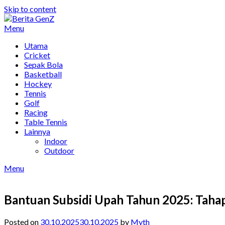
Skip to content
Menu
Utama
Cricket
Sepak Bola
Basketball
Hockey
Tennis
Golf
Racing
Table Tennis
Lainnya
Indoor
Outdoor
Menu
Bantuan Subsidi Upah Tahun 2025: Tahap
Posted on
30.10.2025
30.10.2025
by
Myth