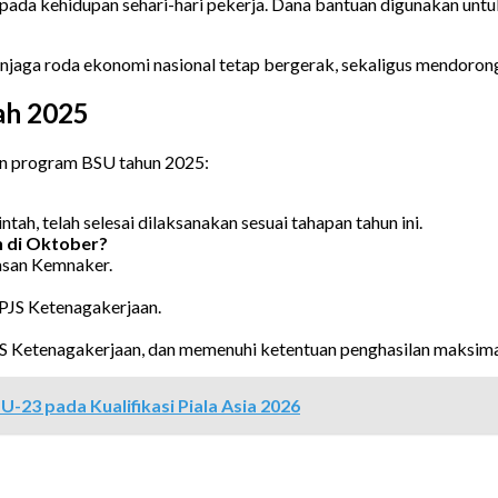
ada kehidupan sehari-hari pekerja. Dana bantuan digunakan unt
enjaga roda ekonomi nasional tetap bergerak, sekaligus mendoron
ah 2025
gan program BSU tahun 2025:
ah, telah selesai dilaksanakan sesuai tahapan tahun ini.
 di Oktober?
asan Kemnaker.
PJS Ketenagakerjaan.
BPJS Ketenagakerjaan, dan memenuhi ketentuan penghasilan maksima
-23 pada Kualifikasi Piala Asia 2026