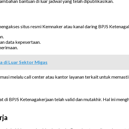
ambahan bantuan di luar jadwal yang telah dipublikasikan.
engakses situs resmi Kemnaker atau kanal daring BPJS Ketenagak
n.
an data kepesertaan.
enerimaan.
 di Luar Sektor Migas
rmasi melalu call center atau kantor layanan terkait untuk memast
t di BPJS Ketenagakerjaan telah valid dan mutakhir. Hal ini meng
rja