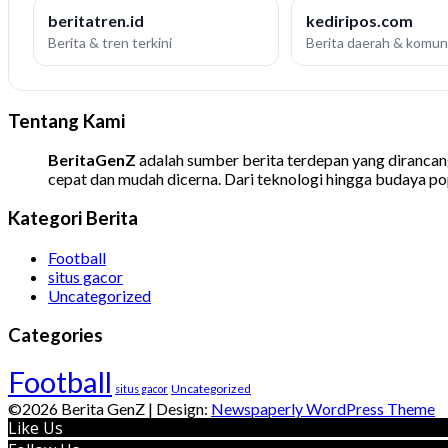
beritatren.id
kediripos.com
Berita & tren terkini
Berita daerah & komun
Tentang Kami
BeritaGenZ
adalah sumber berita terdepan yang dirancang 
cepat dan mudah dicerna. Dari teknologi hingga budaya p
Kategori Berita
Football
situs gacor
Uncategorized
Categories
Football
Uncategorized
situs gacor
©2026 Berita GenZ
| Design:
Newspaperly WordPress Theme
Like Us