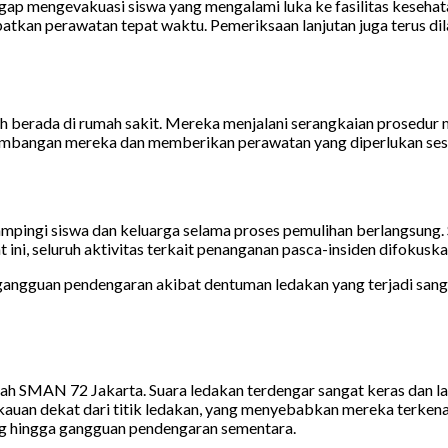
sigap mengevakuasi siswa yang mengalami luka ke fasilitas kesehat
kan perawatan tepat waktu. Pemeriksaan lanjutan juga terus dilak
h berada di rumah sakit. Mereka menjalani serangkaian prosedur 
embangan mereka dan memberikan perawatan yang diperlukan sesu
ngi siswa dan keluarga selama proses pemulihan berlangsung. S
ni, seluruh aktivitas terkait penanganan pasca-insiden difokusk
gangguan pendengaran akibat dentuman ledakan yang terjadi sang
kolah SMAN 72 Jakarta. Suara ledakan terdengar sangat keras dan 
kauan dekat dari titik ledakan, yang menyebabkan mereka terkena
ng hingga gangguan pendengaran sementara.