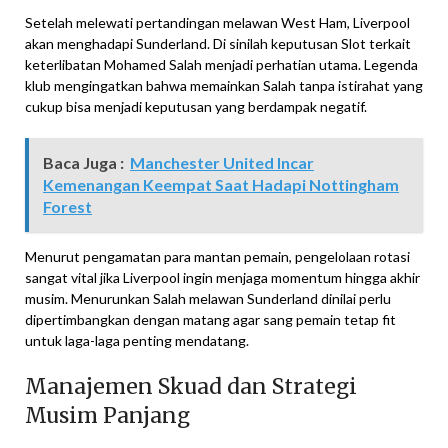
Setelah melewati pertandingan melawan West Ham, Liverpool
akan menghadapi Sunderland. Di sinilah keputusan Slot terkait
keterlibatan Mohamed Salah menjadi perhatian utama. Legenda
klub mengingatkan bahwa memainkan Salah tanpa istirahat yang
cukup bisa menjadi keputusan yang berdampak negatif.
Baca Juga :
Manchester United Incar
Kemenangan Keempat Saat Hadapi Nottingham
Forest
Menurut pengamatan para mantan pemain, pengelolaan rotasi
sangat vital jika Liverpool ingin menjaga momentum hingga akhir
musim. Menurunkan Salah melawan Sunderland dinilai perlu
dipertimbangkan dengan matang agar sang pemain tetap fit
untuk laga-laga penting mendatang.
Manajemen Skuad dan Strategi
Musim Panjang